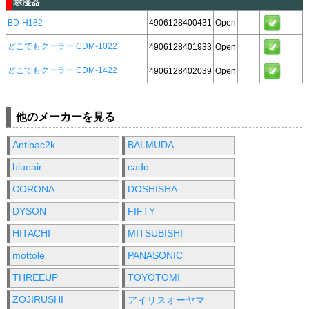
除湿器
BD-H182
4906128400431
Open
どこでもクーラー CDM-1022
4906128401933
Open
どこでもクーラー CDM-1422
4906128402039
Open
他のメーカーを見る
Antibac2k
BALMUDA
blueair
cado
CORONA
DOSHISHA
DYSON
FIFTY
HITACHI
MITSUBISHI
mottole
PANASONIC
THREEUP
TOYOTOMI
ZOJIRUSHI
アイリスオーヤマ