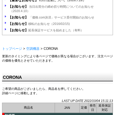
【重要なお知らせ】
8月の営業について（2026.7.28）
【お知らせ】
当日出荷分の締め切り時間についてのお知らせ
（2020.4.10）
【お知らせ】
「価格.com決済」サービス受付開始のお知らせ
【お知らせ】
移転のお知らせ（2016/02/15)
【お知らせ】
延長保証サービスを始めました（有料）
トップページ
>
空調機器
> CORONA
更新のタイミングにより各ページで価格が異なる場合がございます、注文ページ
の価格を優先とさせていただきます。
SE_D
CORONA
ご希望の商品がございましたら、商品名を押してください。
詳細ページに移動します。
LAST UP DATE 2022/10/04 15:11:13
発売
延長保証
商品名
定価
JAN
日
対応