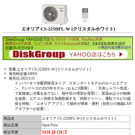
エオリア CS-225DFL-W [クリスタルホワイト]
型番:エオリア CS-225DFL-W [クリスタルホワイト]
発売時定価:OPEN
発売日:2025/1/21
インバーター冷暖房除湿タイプ、スタンダードモデルのルームエアコ
ン、Fシリーズの2025年モデル（おもに6畳用）。「天井シャワー気流」
で直接体に冷風をあてない。熱中症の増加を背景に、室温みはりの制御
を改善。エアコン内部を加熱乾燥する「内部クリーン」運転でカビの成
長を抑制。「エオリア アプリ」で操作が簡単・便利（別売りの無線LAN
アダプターが必要）。
商品名
エオリア CS-225DFL-W [クリスタルホワイト]
税込定価
Open Price
SOLD OUT
税込売価