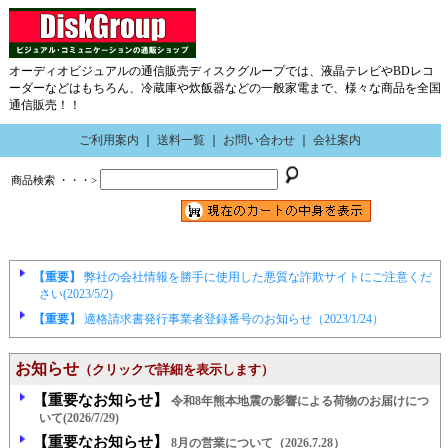
オーディオビジュアルの通信販売ディスクグループでは、液晶テレビやBDレコ
ーダーなどはもちろん、冷蔵庫や炊飯器などの一般家電まで、様々な商品を全国
通信販売！！
ご利用案内
｜
送料一覧
｜
お問い合わせ
｜
会社案内
商品検索 ・・・>
【重要】
弊社の会社情報を勝手に使用した悪質な詐欺サイトにご注意くだ
さい(2023/5/2)
【重要】
適格請求書発行事業者登録番号のお知らせ（2023/1/24）
お知らせ
（クリックで詳細を表示します）
【重要なお知らせ】
令和8年熊本地震の影響による荷物のお届けにつ
いて(2026/7/29)
【重要なお知らせ】
8月の営業について（2026.7.28）