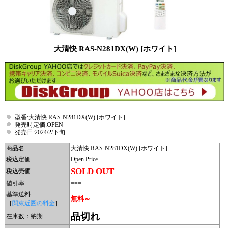
大清快 RAS-N281DX(W) [ホワイト]
型番:大清快 RAS-N281DX(W) [ホワイト]
発売時定価:OPEN
発売日:2024/2/下旬
商品名
大清快 RAS-N281DX(W) [ホワイト]
税込定価
Open Price
SOLD OUT
税込売価
値引率
===
基準送料
無料～
［
関東近圏の料金
］
品切れ
在庫数：納期