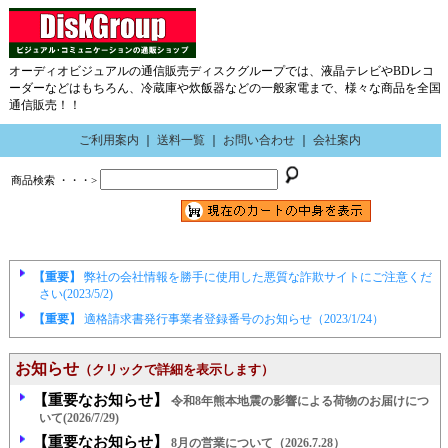
オーディオビジュアルの通信販売ディスクグループでは、液晶テレビやBDレコ
ーダーなどはもちろん、冷蔵庫や炊飯器などの一般家電まで、様々な商品を全国
通信販売！！
ご利用案内
｜
送料一覧
｜
お問い合わせ
｜
会社案内
商品検索 ・・・>
【重要】
弊社の会社情報を勝手に使用した悪質な詐欺サイトにご注意くだ
さい(2023/5/2)
【重要】
適格請求書発行事業者登録番号のお知らせ（2023/1/24）
お知らせ
（クリックで詳細を表示します）
【重要なお知らせ】
令和8年熊本地震の影響による荷物のお届けにつ
いて(2026/7/29)
【重要なお知らせ】
8月の営業について（2026.7.28）