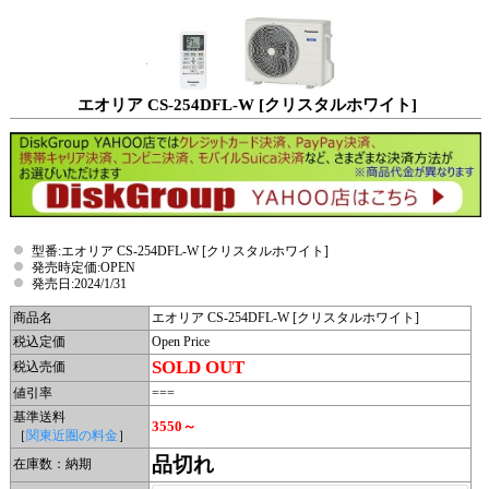
エオリア CS-254DFL-W [クリスタルホワイト]
型番:エオリア CS-254DFL-W [クリスタルホワイト]
発売時定価:OPEN
発売日:2024/1/31
商品名
エオリア CS-254DFL-W [クリスタルホワイト]
税込定価
Open Price
SOLD OUT
税込売価
値引率
===
基準送料
3550～
［
関東近圏の料金
］
品切れ
在庫数：納期