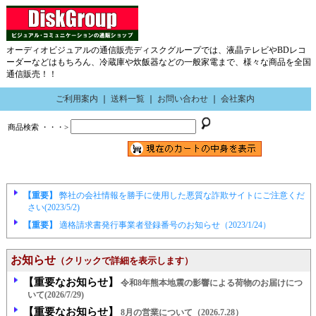
オーディオビジュアルの通信販売ディスクグループでは、液晶テレビやBDレコ
ーダーなどはもちろん、冷蔵庫や炊飯器などの一般家電まで、様々な商品を全国
通信販売！！
ご利用案内
｜
送料一覧
｜
お問い合わせ
｜
会社案内
商品検索 ・・・>
【重要】
弊社の会社情報を勝手に使用した悪質な詐欺サイトにご注意くだ
さい(2023/5/2)
【重要】
適格請求書発行事業者登録番号のお知らせ（2023/1/24）
お知らせ
（クリックで詳細を表示します）
【重要なお知らせ】
令和8年熊本地震の影響による荷物のお届けにつ
いて(2026/7/29)
【重要なお知らせ】
8月の営業について（2026.7.28）